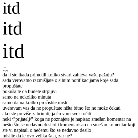
itd
itd
itd
...
wow
da li ste ikada primetili koliko stvari zahteva vašu pažnju?
sada verovatno razmišljate o silnim notifikacijama koje sada
propuštate
pokušajte da budete strpljivi
samo na nekoliko minuta
samo da na kratko pročistite misli
uveravam vas da ne propuštate ništa bitno što ne može čekati
ako ste previše zabrinuti, ja ću vam sve sročiti
neki \"prijatelj\" koga ne poznajete je napisao smešan komentar na
nešto što se nedavno desilo
ili komentarisao na smešan komentar koji
ste vi napisali o nečemu što se nedavno desilo
mislite da je ovo velika šala, zar ne?