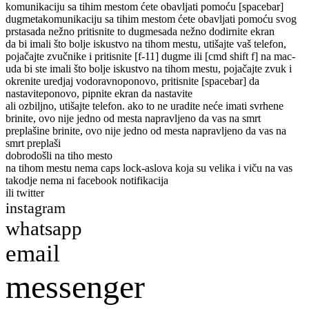
komunikaciju sa tihim mestom ćete obavljati pomoću [spacebar]
dugmeta
komunikaciju sa tihim mestom ćete obavljati pomoću svog
prsta
sada nežno pritisnite to dugme
sada nežno dodirnite ekran
da bi imali što bolje iskustvo na tihom mestu, utišajte vaš telefon,
pojačajte zvučnike i pritisnite [f-11] dugme ili [cmd shift f] na mac-
u
da bi ste imali što bolje iskustvo na tihom mestu, pojačajte zvuk i
okrenite uredjaj vodoravno
ponovo, pritisnite [spacebar] da
nastavite
ponovo, pipnite ekran da nastavite
ali ozbiljno, utišajte telefon. ako to ne uradite neće imati svrhe
ne
brinite, ovo nije jedno od mesta napravljeno da vas na smrt
preplaši
ne brinite, ovo nije jedno od mesta napravljeno da vas na
smrt preplaši
dobrodošli na tiho mesto
na tihom mestu nema caps lock-a
slova koja su velika i viču na vas
takodje nema ni facebook notifikacija
ili twitter
instagram
whatsapp
email
messenger