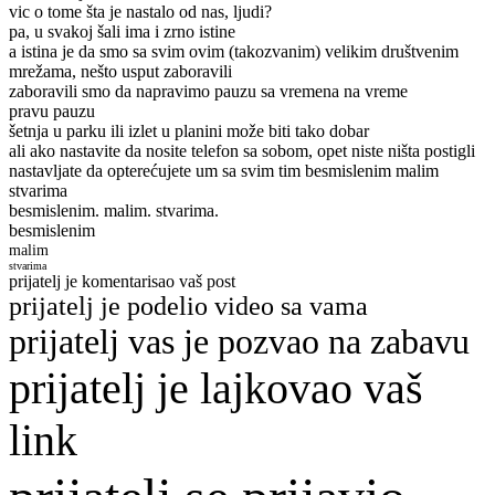
vic o tome šta je nastalo od nas, ljudi?
pa, u svakoj šali ima i zrno istine
a istina je da smo sa svim ovim (takozvanim) velikim društvenim
mrežama, nešto usput zaboravili
zaboravili smo da napravimo pauzu sa vremena na vreme
pravu pauzu
šetnja u parku ili izlet u planini može biti tako dobar
ali ako nastavite da nosite telefon sa sobom, opet niste ništa postigli
nastavljate da opterećujete um sa svim tim besmislenim malim
stvarima
besmislenim. malim. stvarima.
besmislenim
malim
stvarima
prijatelj je komentarisao vaš post
prijatelj je podelio video sa vama
prijatelj vas je pozvao na zabavu
prijatelj je lajkovao vaš
link