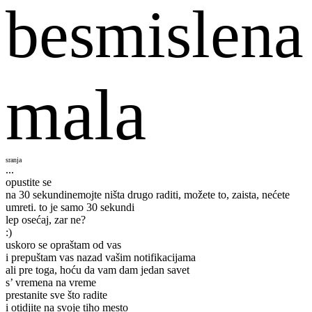
besmislena
mala
sranja
...
opustite se
na 30 sekundi
nemojte ništa drugo raditi, možete to, zaista, nećete
umreti. to je samo 30 sekundi
lep osećaj, zar ne?
:)
uskoro se opraštam od vas
i prepuštam vas nazad vašim notifikacijama
ali pre toga, hoću da vam dam jedan savet
s’ vremena na vreme
prestanite sve što radite
i otidjite na svoje tiho mesto