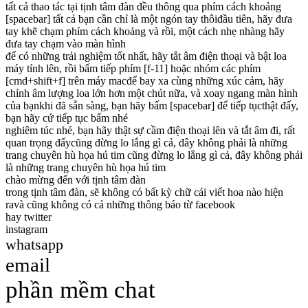
tất cả thao tác tại tịnh tâm đàn đều thông qua phím cách khoảng
[spacebar]
tất cả bạn cần chỉ là một ngón tay thôi
đầu tiên, hãy đưa
tay khẽ chạm phím cách khoảng
và rồi, một cách nhẹ nhàng hãy
đưa tay chạm vào màn hình
để có những trải nghiệm tốt nhất, hãy tắt âm điện thoại và bật loa
máy tính lên, rồi bấm tiếp phím [f-11] hoặc nhóm các phím
[cmd+shift+f] trên máy mac
để bay xa cùng những xúc cảm, hãy
chỉnh âm lượng loa lớn hơn một chút nữa, và xoay ngang màn hình
của bạn
khi đã sẵn sàng, bạn hãy bấm [spacebar] để tiếp tục
thật đấy,
bạn hãy cứ tiếp tục bấm nhé
nghiêm túc nhé, bạn hãy thật sự cầm điện thoại lên và tắt âm đi, rất
quan trọng đấy
cũng đừng lo lắng gì cả, đây không phải là những
trang chuyên hù họa hú tim
cũng đừng lo lắng gì cả, đây không phải
là những trang chuyên hù họa hú tim
chào mừng đến với tịnh tâm đàn
trong tịnh tâm đàn, sẽ không có bất kỳ chữ cái viết hoa nào hiện
ra
và cũng không có cả những thông báo từ facebook
hay twitter
instagram
whatsapp
email
phần mềm chat