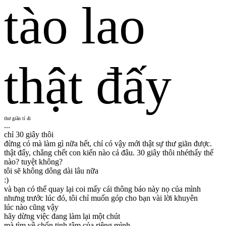
tào lao
thật đấy
thư giãn tí đi
...
chỉ 30 giây thôi
đừng có mà làm gì nữa hết, chỉ có vậy mới thật sự thư giãn được.
thật đấy, chẳng chết con kiến nào cả đâu. 30 giây thôi nhé
thấy thế
nào? tuyệt không?
tôi sẽ không dông dài lâu nữa
:)
và bạn có thể quay lại coi mấy cái thông báo này nọ của mình
nhưng trước lúc đó, tôi chỉ muốn góp cho bạn vài lời khuyên
lúc nào cũng vậy
hãy dừng việc đang làm lại một chút
mà tìm về chốn tịnh tâm của riêng mình