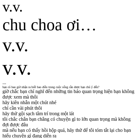
v.v.
chu choa ơi…
v.v.
v.v.
...
bạn có bao giờ nhận ra biết bao điều trong cuộc sống cần được bạn chú ý đến?
giờ chắc bạn chỉ nghĩ đến những tin báo quan trọng hiện bạn không
được xem mà thôi
hãy kiên nhẫn một chút nhé
chỉ cần vài phút thôi
hãy thử gội sạch tâm trí trong một lát
tôi chắc chắn bạn chẳng có chuyện gì to lớn quan trọng mà không
đợi được đâu
mà nếu bạn có thấy hồi hộp quá, hãy thử để tôi tóm tắt lại cho bạn
hiểu chuyện gì đang diễn ra