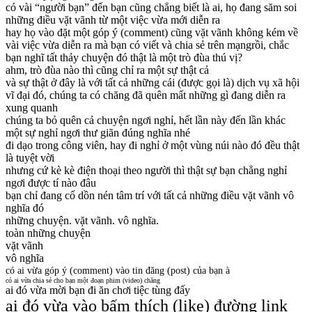
có vài “người bạn” đến bạn cũng chẳng biết là ai, họ đang săm soi
những điều vặt vãnh từ một việc vừa mới diễn ra
hay họ vào đặt một góp ý (comment) cũng vặt vãnh không kém về
vài việc vừa diễn ra mà bạn có viết và chia sẻ trên mạng
rồi, chắc
bạn nghĩ tất thảy chuyện đó thật là một trò đùa thú vị?
ahm, trò đùa nào thì cũng chỉ ra một sự thật cả
và sự thật ở đây là với tất cả những cái (được gọi là) dịch vụ xã hội
vĩ đại đó, chúng ta có chăng đã quên mất những gì đang diễn ra
xung quanh
chúng ta bỏ quên cả chuyện ngơi nghỉ, hết lần này đến lần khác
một sự nghỉ ngơi thư giãn đúng nghĩa nhé
đi dạo trong công viên, hay đi nghỉ ở một vùng núi nào đó đều thật
là tuyệt vời
nhưng cứ kè kè điện thoại theo người thì thật sự bạn chẳng nghỉ
ngơi được tí nào đâu
bạn chỉ đang cố dồn nén tâm trí với tất cả những điều vặt vãnh vô
nghĩa đó
những chuyện. vặt vãnh. vô nghĩa.
toàn những chuyện
vặt vãnh
vô nghĩa
có ai vừa góp ý (comment) vào tin đăng (post) của bạn à
có ai vừa chia sẻ cho bạn một đoạn phim (video) chăng
ai đó vừa mời bạn đi ăn chơi tiệc tùng đấy
ai đó vừa vào bấm thích (like) đường link