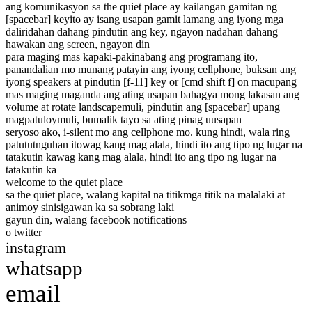
ang komunikasyon sa the quiet place ay kailangan gamitan ng
[spacebar] key
ito ay isang usapan gamit lamang ang iyong mga
daliri
dahan dahang pindutin ang key, ngayon na
dahan dahang
hawakan ang screen, ngayon din
para maging mas kapaki-pakinabang ang programang ito,
panandalian mo munang patayin ang iyong cellphone, buksan ang
iyong speakers at pindutin [f-11] key or [cmd shift f] on mac
upang
mas maging maganda ang ating usapan bahagya mong lakasan ang
volume at rotate landscape
muli, pindutin ang [spacebar] upang
magpatuloy
muli, bumalik tayo sa ating pinag uusapan
seryoso ako, i-silent mo ang cellphone mo. kung hindi, wala ring
patututnguhan ito
wag kang mag alala, hindi ito ang tipo ng lugar na
tatakutin ka
wag kang mag alala, hindi ito ang tipo ng lugar na
tatakutin ka
welcome to the quiet place
sa the quiet place, walang kapital na titik
mga titik na malalaki at
animoy sinisigawan ka sa sobrang laki
gayun din, walang facebook notifications
o twitter
instagram
whatsapp
email