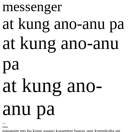
messenger
at kung ano-anu pa
at kung ano-anu
pa
at kung ano-
anu pa
...
wow
napansin mo ba kung gaano karaming bagay ang kumukuha ng