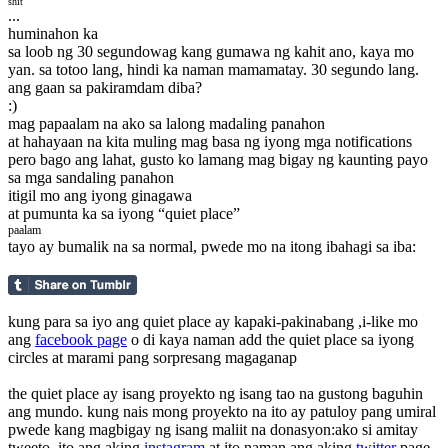
shit
...
huminahon ka
sa loob ng 30 segundo
wag kang gumawa ng kahit ano, kaya mo
yan. sa totoo lang, hindi ka naman mamamatay. 30 segundo lang.
ang gaan sa pakiramdam diba?
:)
mag papaalam na ako sa lalong madaling panahon
at hahayaan na kita muling mag basa ng iyong mga notifications
pero bago ang lahat, gusto ko lamang mag bigay ng kaunting payo
sa mga sandaling panahon
itigil mo ang iyong ginagawa
at pumunta ka sa iyong “quiet place”
paalam
tayo ay bumalik na sa normal
, pwede mo na itong ibahagi sa iba:
kung para sa iyo ang quiet place ay kapaki-pakinabang ,i-like mo
ang
facebook page
o di kaya naman add the quiet place sa iyong
circles at marami pang sorpresang magaganap
the quiet place ay isang proyekto ng isang tao na gustong baguhin
ang mundo. kung nais mong proyekto na ito ay patuloy pang umiral
pwede kang magbigay ng isang maliit na donasyon:
ako si amitay
tweeto. ito ang aking
instagram
at ito naman ang aking
twitter
page.