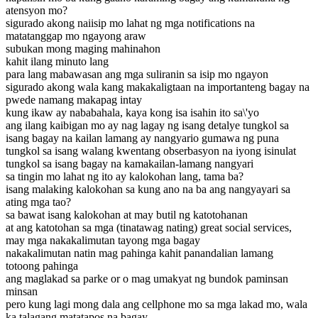
atensyon mo?
sigurado akong naiisip mo lahat ng mga notifications na
matatanggap mo ngayong araw
subukan mong maging mahinahon
kahit ilang minuto lang
para lang mabawasan ang mga suliranin sa isip mo ngayon
sigurado akong wala kang makakaligtaan na importanteng bagay na
pwede namang makapag intay
kung ikaw ay nababahala, kaya kong isa isahin ito sa\'yo
ang ilang kaibigan mo ay nag lagay ng isang detalye tungkol sa
isang bagay na kailan lamang ay nangyari
o gumawa ng puna
tungkol sa isang walang kwentang obserbasyon na iyong isinulat
tungkol sa isang bagay na kamakailan-lamang nangyari
sa tingin mo lahat ng ito ay kalokohan lang, tama ba?
isang malaking kalokohan sa kung ano na ba ang nangyayari sa
ating mga tao?
sa bawat isang kalokohan at may butil ng katotohanan
at ang katotohan sa mga (tinatawag nating) great social services,
may mga nakakalimutan tayong mga bagay
nakakalimutan natin mag pahinga kahit panandalian lamang
totoong pahinga
ang maglakad sa parke or o mag umakyat ng bundok paminsan
minsan
pero kung lagi mong dala ang cellphone mo sa mga lakad mo, wala
ka talagang matatapos na bagay