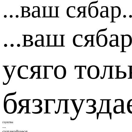
...ваш сябар..
...ваш сябар
усяго толь
бязглузда
глупства
...
супакойцеся