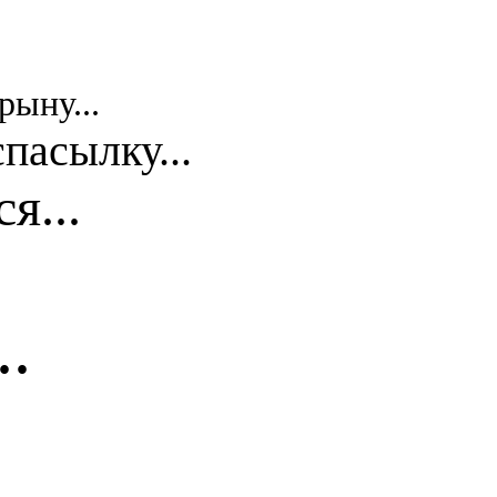
рыну...
спасылку...
я...
..