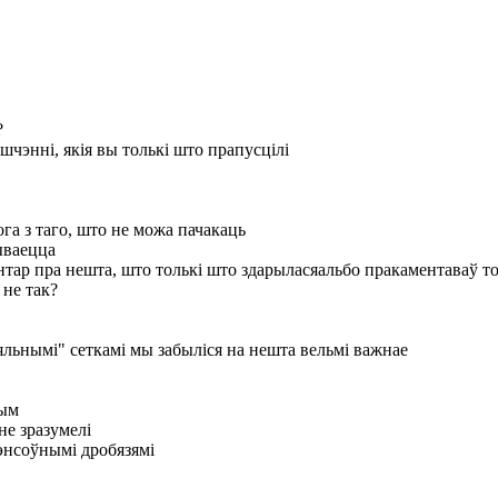
?
шчэнні, якія вы толькі што прапусцілі
ога з таго, што не можа пачакаць
бываецца
ентар пра нешта, што толькі што здарылася
альбо пракаментаваў то
 не так?
цыяльнымі" сеткамі мы забыліся на нешта вельмі важнае
ным
не зразумелі
энсоўнымі дробязямі