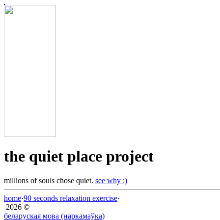
the quiet place project
millions of souls chose quiet.
see why :)
home
·
90 seconds relaxation exercise
·
2026 ©
беларуская мова (наркамаўка)