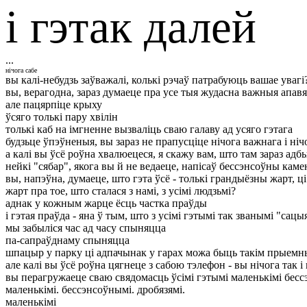
і гэтак далей
...
нічога сабе
вы калі-небудзь заўважалі, колькі рэчаў патрабуюць вашае увагі
вы, верагодна, зараз думаеце пра усе тыя жудасна важныя апавя
але пацярпіце крыху
ўсяго толькі пару хвілін
толькі каб на імгненне вызваліць сваю галаву ад усяго гэтага
будзьце ўпэўненыя, вы зараз не прапусціце нічога важнага і ніч
а калі вы ўсё роўна хвалюецеся, я скажу вам, што там зараз ад
нейкі "сябар", якога вы й не ведаеце, напісаў бессэнсоўны кам
вы, напэўна, думаеце, што гэта ўсё - толькі грандыёзны жарт, ці
жарт пра тое, што сталася з намі, з усімі людзьмі?
аднак у кожным жарце ёсць частка праўды
і гэтая праўда - яна ў тым, што з усімі гэтымі так званымі "са
мы забыліся час ад часу спыняцца
па-сапраўднаму спыняцца
шпацыр у парку ці адпачынак у гарах можа быць такім прыем
але калі вы ўсё роўна цягнеце з сабою тэлефон - вы нічога так і 
вы перагружаеце сваю свядомасць ўсімі гэтымі маленькімі бесс
маленькімі. бессэнсоўнымі. дробязямі.
маленькімі