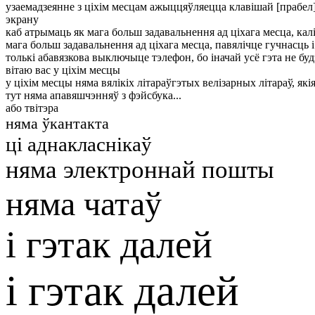
узаемадзеянне з ціхім месцам ажыццяўляецца клавішай [прабел
экрану
каб атрымаць як мага больш задавальнення ад ціхага месца, калі 
мага больш задавальнення ад ціхага месца, павялічце гучнасць 
толькі абавязкова выключыце тэлефон, бо іначай усё гэта не буд
вітаю вас у ціхім месцы
у ціхім месцы няма вялікіх літараў
гэтых велізарных літараў, які
тут няма апавяшчэнняў з фэйсбука...
або твітэра
няма ўкантакта
ці аднакласнікаў
няма электроннай пошты
няма чатаў
і гэтак далей
і гэтак далей