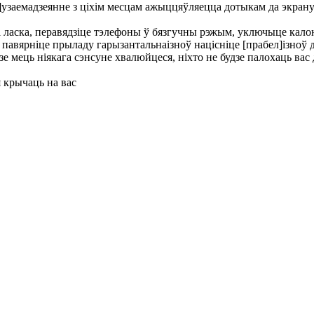
]
узаемадзеянне з ціхім месцам ажыццяўляецца дотыкам да экран
ласка, перавядзіце тэлефоны ў бязгучны рэжым, уключыце калонкі і
і павярніце прыладу гарызантальна
iзноў націсніце [прабел]
iзноў 
зе мець ніякага сэнсу
не хвалюйцеся, ніхто не будзе палохаць вас 
я крычаць на вас