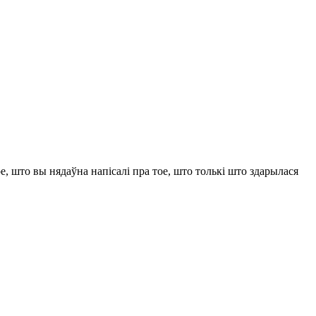
е, што вы нядаўна напісалі пра тое, што толькі што здарылася