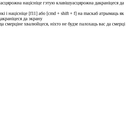
у
асцярожна націсніце гэтую клавішу
асцярожна дакраніцеся да
 націсніце [f11] або [cmd + shift + f] на mac
каб атрымаць як
дакраніцеся да экрану
да смерці
не хвалюйцеся, ніхто не будзе палохаць вас да смерці