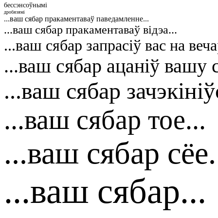
бессэнсоўнымі
дробязямі
...ваш сябар пракаментаваў паведамленне...
...ваш сябар пракаментаваў відэа...
...ваш сябар запрасіў вас на веча
...ваш сябар ацаніў вашу 
...ваш сябар зачэкініўс
...ваш сябар тое...
...ваш сябар сёе.
...ваш сябар...