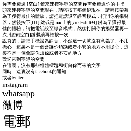
你需要透過 [空白] 鍵來連接寧靜的空間
你需要透過你的手指
頭來連接寧靜的空間
現在，請輕按下那個鍵
現在，請輕按螢幕
為了獲得最佳的體驗，請把電話設至靜音模式，打開你的揚聲
器，然後按下[f11] 鍵或是mac上的[cmd+shift+f] 鍵
為了獲得最
佳的體驗，請把電話設至靜音模式，然後打開你的揚聲器
再一
次, 輕按[空白]鍵繼續
再輕按一次
說真的，請把手機設為靜音，不然這一切就沒有意義了。
不用
擔心，這裏不是一個會讓你煩躁或者不安的地方
不用擔心，這
裏不是一個會讓你煩躁或者不安的地方
歡迎來到寧靜的空間
在這裏，沒有那些粗體標題
和衝向你而來的文字
同時，這裏沒有facebook的通知
或者twitter
instagram
whatsapp
微博
電郵