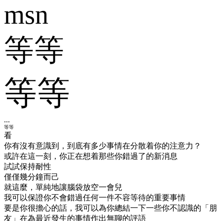
msn
等等
等等
...
等等
看
你有沒有意識到，到底有多少事情在分散着你的注意力？
或許在這一刻，你正在想着那些你錯過了的新消息
試試保持耐性
僅僅幾分鐘而己
就這麼，單純地讓腦袋放空一會兒
我可以保證你不會錯過任何一件不容等待的重要事情
要是你很擔心的話，我可以為你總結一下
一些你不認識的「朋
友」在為最近發生的事情作出無聊的評語