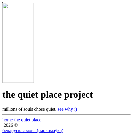
the quiet place project
millions of souls chose quiet.
see why :)
home
·
the quiet place
·
2026 ©
беларуская мова (наркамаўка)