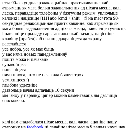
гэта 90-секунднае рэлаксацыйнае практыкаванне. каб
атрымаць як мага больш задавальнення ад ціхага месца, калі
ласка, перавядзіце тэлефоны ў бязгучны рэжым, уключыце
калонкі і націсніце [f11] або [cmd + shift + f] на mac
>гэта 90-
секунднае рэлаксацыйнае практыкаванне. каб атрымаць як
мага больш задавальнення ад ціхага месца, павялічце гучнасць
і павярніце прыладу гарызантальна
каб пачаць, націсніце
клавішу [прабел]
каб пачаць, дакраніцеся да экрану
расслабцеся
усе добра, усе як мае быць
у вас няма новых паведамленняў
пошта можа й пачакаць
супакойцеся
пацягніцеся
няма нічога, што не пачакала б яшчэ трохі
усміхніцеся :)
глыбока удыхніце
дазвольце вачам адпачыць 10 секунд
мы ізноў у парадку
, цяпер можна каментаваць ды дзяліцца
спасылкаю:
калі вам спадабалася ціхае месца, калі ласка, ацаніце нашу
старонку на
facebook
ці дадайце ціхае месца ў вашыя кругі нау