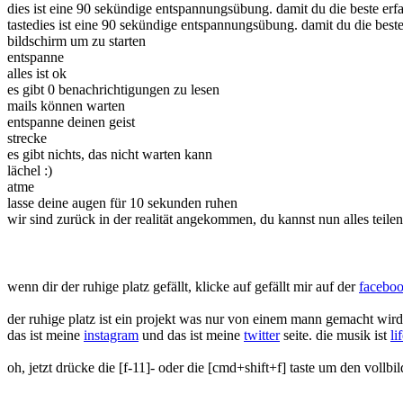
dies ist eine 90 sekündige entspannungsübung. damit du die beste erfa
taste
dies ist eine 90 sekündige entspannungsübung. damit du die beste
bildschirm um zu starten
entspanne
alles ist ok
es gibt 0 benachrichtigungen zu lesen
mails können warten
entspanne deinen geist
strecke
es gibt nichts, das nicht warten kann
lächel :)
atme
lasse deine augen für 10 sekunden ruhen
wir sind zurück in der realität angekommen
, du kannst nun alles teilen
wenn dir der ruhige platz gefällt, klicke auf gefällt mir auf der
faceboo
der ruhige platz ist ein projekt was nur von einem mann gemacht wird
das ist meine
instagram
und das ist meine
twitter
seite.
die musik ist
li
oh, jetzt drücke die [f-11]- oder die [cmd+shift+f] taste um den vollb