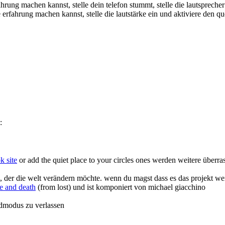
hrung machen kannst, stelle dein telefon stummt, stelle die lautspreche
 erfahrung machen kannst, stelle die lautstärke ein und aktiviere den 
:
k site
or add the quiet place to your circles ones werden weitere übe
, der die welt verändern möchte. wenn du magst dass es das projekt wei
fe and death
(from lost) und ist komponiert von michael giacchino
ildmodus zu verlassen