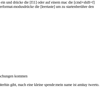
r ein und drücke die [f11] oder auf einem mac die [cmd+shift+f]
querformat-modus
drücke die [leertaste] um zu starten
berühre den
rraschungen kommen
terhin gibt, mach eine kleine spende:
mein name ist amitay tweeto.