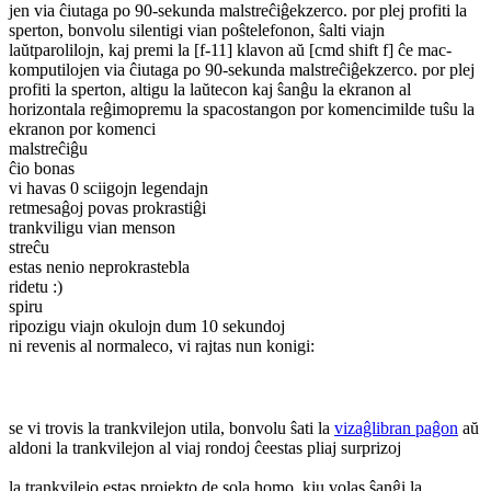
jen via ĉiutaga po 90-sekunda malstreĉiĝekzerco. por plej profiti la
sperton, bonvolu silentigi vian poŝtelefonon, ŝalti viajn
laŭtparolilojn, kaj premi la [f-11] klavon aŭ [cmd shift f] ĉe mac-
komputilo
jen via ĉiutaga po 90-sekunda malstreĉiĝekzerco. por plej
profiti la sperton, altigu la laŭtecon kaj ŝanĝu la ekranon al
horizontala reĝimo
premu la spacostangon por komenci
milde tuŝu la
ekranon por komenci
malstreĉiĝu
ĉio bonas
vi havas 0 sciigojn legendajn
retmesaĝoj povas prokrastiĝi
trankviligu vian menson
streĉu
estas nenio neprokrastebla
ridetu :)
spiru
ripozigu viajn okulojn dum 10 sekundoj
ni revenis al normaleco
, vi rajtas nun konigi:
se vi trovis la trankvilejon utila, bonvolu ŝati la
vizaĝlibran paĝon
aŭ
aldoni la trankvilejon al viaj rondoj ĉeestas pliaj surprizoj
la trankvilejo estas projekto de sola homo, kiu volas ŝanĝi la