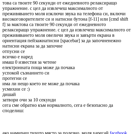
това са твоите 90 секунди от ежедневното релаксиращо
упражнение. с цел да извлечеш максималното от
преживяването моля изключи звука на телефона си, включи
високоговорителите си и натисни бутона [f-11] или [cmd shift
f] за мак
това са твоите 90 секунди от ежедневното
релаксиращо упражнение. с цел да извлечеш максималното от
преживяването моля овеличи звука и завърти екрана в
ориентация пейзаж
натисни [spacebar] за да започне
нежно
натисни екрана за да започне
отпусни се
всичко е наред
имаш 0 известия за четене
електронната поща може да почака
успокой съзнанието си
протегни се
има ли нещо което не може да почака
усмихни се :)
дишай
затвори очи за 10 секунди
сега сме обратно към нормалното
, сега е безопасно да
споделиш:
ако намираш тихото място за полезно, моля харесай
facebook