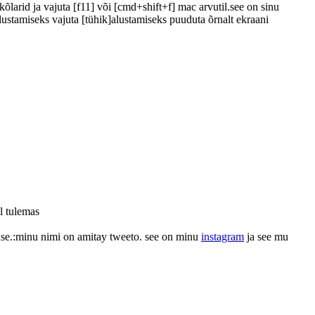
larid ja vajuta [f11] või [cmd+shift+f] mac arvutil.
see on sinu
lustamiseks vajuta [tühik]
alustamiseks puuduta õrnalt ekraani
l tulemas
se.:
minu nimi on amitay tweeto. see on minu
instagram
ja see mu