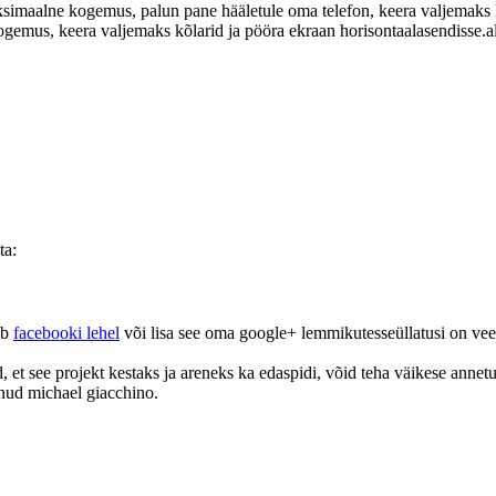
simaalne kogemus, palun pane hääletule oma telefon, keera valjemaks kõ
gemus, keera valjemaks kõlarid ja pööra ekraan horisontaalasendisse.
a
ta:
ib
facebooki lehel
või lisa see oma google+ lemmikutesseüllatusi on vee
et see projekt kestaks ja areneks ka edaspidi, võid teha väikese annetu
oonud michael giacchino.