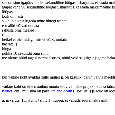
see on sinu igapäevane 90 sekundiline lõõgastusharjutus. et saada mak
igapäevane 90 sekundiline lõõgastusharjutus. et saada maksimaalne ko
lõõgastu
kõik on hästi
sul ei ole vaja lugeda mitte ühtegi teadet
e-mailid võivad oodata
rahusta oma meeled
ringuta
hetkel ei ole midagi, mis ei võiks oodata
naerata :)
hinga
puhka 10 sekundit oma silmi
me oleme nüüd tagasi normaalsuses
, nüüd võid sa julgelt jagama haka
kui vaikne koht avaldas sulle muljet ja oli kasulik, palun vajuta meeld
vaikne koht on ühe maailma muuta sooviva mehe projekt. kui sa tahad, 
twitter
leht..
muusika on pärit
life and death
(’’lost’ist’’) ja selle on l
a, ja vajuta [f11]/[cmd+shift+f] nuppu, et väljuda suurelt ekraanilt.