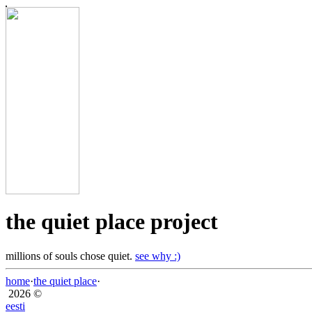
the quiet place project
millions of souls chose quiet.
see why :)
home
·
the quiet place
·
2026 ©
eesti