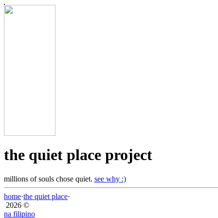
the quiet place project
millions of souls chose quiet.
see why :)
home
·
the quiet place
·
2026 ©
na filipino