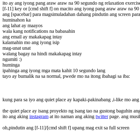
ito ay ang iyong pang araw araw na 90 segundo ng relaxation exerci
[f-11] key or [cmd shift f] on mac
ito ang iyong pang araw araw na 90
ang [spacebar] para magsimula
dahan dahang pindutin ang screen par
huminahon ka
ang lahat ay maayos
wala kang notifications na babasahin
ang email ay makakapag intay
kalamahin mo ang iyong isip
mag-unat unat
walang bagay na hindi makakapag intay
ngumiti :)
huminga
ipahinga ang iyong mga mata kahit 10 segundo lang
tayo ay bumalik na sa normal
, pwede mo na itong ibahagi sa iba:
kung para sa iyo ang quiet place ay kapaki-pakinabang ,i-like mo an
the quiet place ay isang proyekto ng isang tao na gustong baguhin 
ito ang aking
instagram
at ito naman ang aking
twitter
page.
ang musik
oh,pindutin ang [f-11]/[cmd shift f] upang mag exit sa full screen