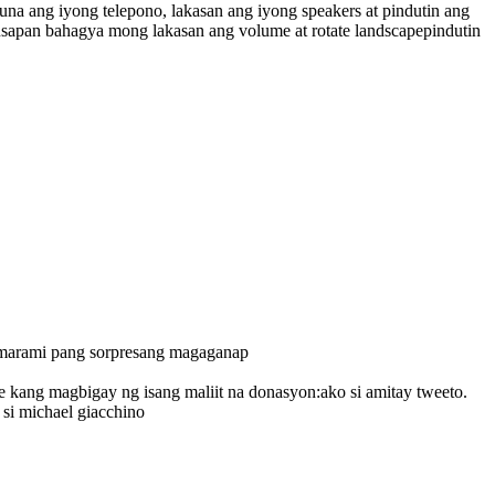
na ang iyong telepono, lakasan ang iyong speakers at pindutin ang
usapan bahagya mong lakasan ang volume at rotate landscape
pindutin
at marami pang sorpresang magaganap
de kang magbigay ng isang maliit na donasyon:
ako si amitay tweeto.
 si michael giacchino