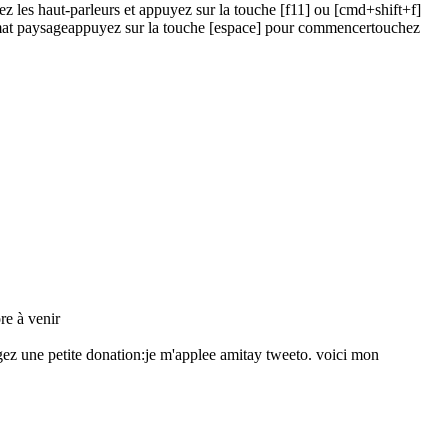
ez les haut-parleurs et appuyez sur la touche [f11] ou [cmd+shift+f]
mat paysage
appuyez sur la touche [espace] pour commencer
touchez
re à venir
gez une petite donation:
je m'applee amitay tweeto. voici mon