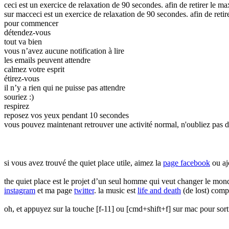
ceci est un exercice de relaxation de 90 secondes. afin de retirer le 
sur mac
ceci est un exercice de relaxation de 90 secondes. afin de re
pour commencer
détendez-vous
tout va bien
vous n’avez aucune notification à lire
les emails peuvent attendre
calmez votre esprit
étirez-vous
il n’y a rien qui ne puisse pas attendre
souriez :)
respirez
reposez vos yeux pendant 10 secondes
vous pouvez maintenant retrouver une activité normal
, n'oubliez pas 
si vous avez trouvé the quiet place utile, aimez la
page facebook
ou aj
the quiet place est le projet d’un seul homme qui veut changer le monde
instagram
et ma page
twitter
.
la music est
life and death
(de lost) comp
oh, et appuyez sur la touche [f-11] ou [cmd+shift+f] sur mac pour sor