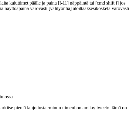
ta kaiuttimet päälle ja paina [f-11] näppäintä tai [cmd shift f] jos
nä näyttöä
paina varovasti [välilyöntiä] aloittaaksesi
kosketa varovasti
 tulossa
kitse pientä lahjoitusta.:
minun nimeni on amitay tweeto. tämä on