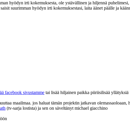
man hyödyn irti kokemuksesta, ole ystävällinen ja hiljennä puhelimesi, lai
 saisit suurimman hyödyn irti kokemuksestasi, laita äänet päälle ja kään
kää facebook sivustamme
tai lisää hiljainen paikka piiriisilisää yllätyksiä
uttaa maailmaa. jos haluat tämän projektin jatkavan olemassaoloaan, har
eath
(tv-sarja lostista) ja sen on säveltänyt michael giacchino
töön