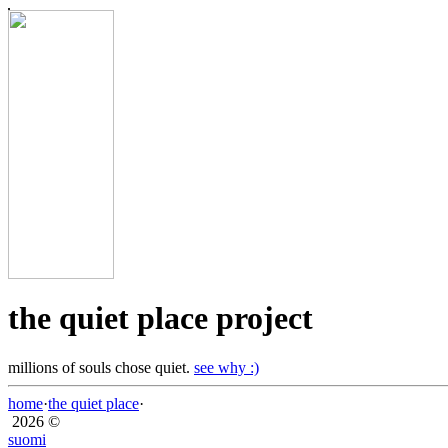
the quiet place project
millions of souls chose quiet.
see why :)
home
·
the quiet place
·
2026 ©
suomi