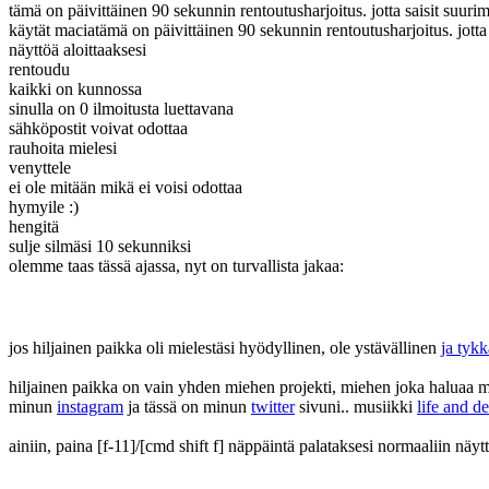
tämä on päivittäinen 90 sekunnin rentoutusharjoitus. jotta saisit suurim
käytät macia
tämä on päivittäinen 90 sekunnin rentoutusharjoitus. jotta
näyttöä aloittaaksesi
rentoudu
kaikki on kunnossa
sinulla on 0 ilmoitusta luettavana
sähköpostit voivat odottaa
rauhoita mielesi
venyttele
ei ole mitään mikä ei voisi odottaa
hymyile :)
hengitä
sulje silmäsi 10 sekunniksi
olemme taas tässä ajassa
, nyt on turvallista jakaa:
jos hiljainen paikka oli mielestäsi hyödyllinen, ole ystävällinen
ja tyk
hiljainen paikka on vain yhden miehen projekti, miehen joka haluaa mu
minun
instagram
ja tässä on minun
twitter
sivuni..
musiikki
life and d
ainiin, paina [f-11]/[cmd shift f] näppäintä palataksesi normaaliin näyt